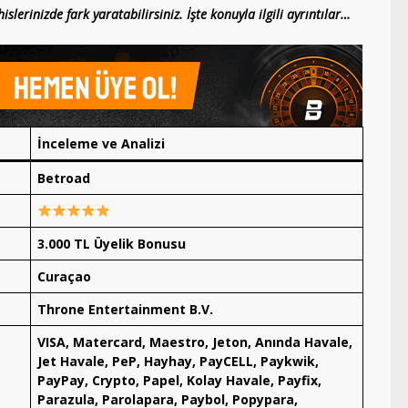
slerinizde fark yaratabilirsiniz. İşte konuyla ilgili ayrıntılar…
İnceleme ve Analizi
Betroad
3.000 TL Üyelik Bonusu
Curaçao
Throne Entertainment B.V.
VISA, Matercard, Maestro, Jeton, Anında Havale,
Jet Havale, PeP, Hayhay, PayCELL, Paykwik,
PayPay, Crypto, Papel, Kolay Havale, Payfix,
Parazula, Parolapara, Paybol, Popypara,