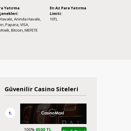
ra Yatırma
En Az Para Yatırma
çenekleri:
Limiti:
 Havale, Anında Havale,
10TL
on, Papara, VISA,
Kwik, Bitcoin, MEFETE
Güvenilir Casino Siteleri
1.
100%
6500 TL