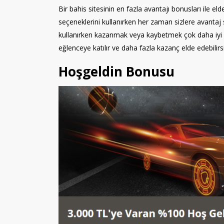
Bir bahis sitesinin en fazla avantajı bonusları ile e
seçeneklerini kullanırken her zaman sizlere avantaj 
kullanırken kazanmak veya kaybetmek çok daha iyi ih
eğlenceye katılır ve daha fazla kazanç elde edebilirsi
Hoşgeldin Bonusu