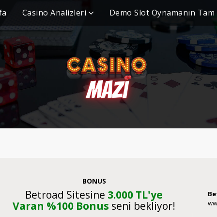
fa
Casino Analizleri
Demo Slot Oynamanın Tam S
BONUS
Betroad Sitesine
3.000 TL'ye
Be
ww
Varan %100 Bonus
seni bekliyor!