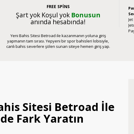
FREE SPINS
Pa
Şart yok Koşul yok
Bonusun
Se
Jet
anında hesabında!
Jet
Pay
Yeni Bahis Sitesi Betroad ile kazanmanın yoluna giriş
yapmanın tam sırası. Yepyeni bir spor bahisleri lobisiyle,
canlı bahis severlere şölen sunan siteye hemen giriş yap.
his Sitesi Betroad İle
zde Fark Yaratın