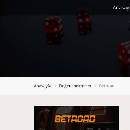
Anasay
Anasayfa
Değerlendirmeler
Betroad