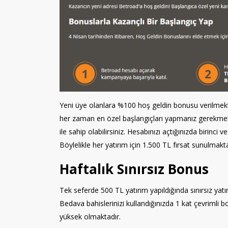
Yeni üye olanlara %100 hoş geldin bonusu verilmekted
her zaman en özel başlangıçları yapmanız gerekmekt
ile sahip olabilirsiniz. Hesabınızı açtığınızda birinci 
Böylelikle her yatırım için 1.500 TL fırsat sunulmakta
Haftalık Sınırsız Bonus
Tek seferde 500 TL yatırım yapıldığında sınırsız yatı
Bedava bahislerinizi kullandığınızda 1 kat çevrimli 
yüksek olmaktadır.