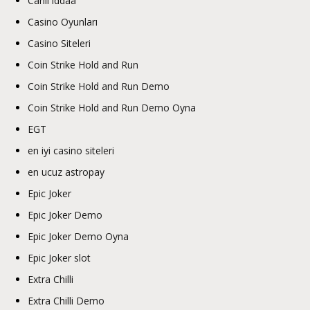
Canlı iddaa
Casino Oyunları
Casino Siteleri
Coin Strike Hold and Run
Coin Strike Hold and Run Demo
Coin Strike Hold and Run Demo Oyna
EGT
en iyi casino siteleri
en ucuz astropay
Epic Joker
Epic Joker Demo
Epic Joker Demo Oyna
Epic Joker slot
Extra Chilli
Extra Chilli Demo