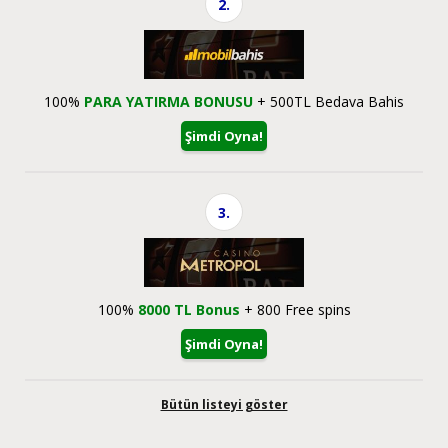
2.
100%
PARA YATIRMA BONUSU
+ 500TL Bedava Bahis
Şimdi Oyna!
3.
100%
8000 TL Bonus
+ 800 Free spins
Şimdi Oyna!
Bütün listeyi göster