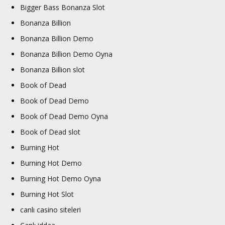
Bigger Bass Bonanza Slot
Bonanza Billion
Bonanza Billion Demo
Bonanza Billion Demo Oyna
Bonanza Billion slot
Book of Dead
Book of Dead Demo
Book of Dead Demo Oyna
Book of Dead slot
Burning Hot
Burning Hot Demo
Burning Hot Demo Oyna
Burning Hot Slot
canlı casino siteleri