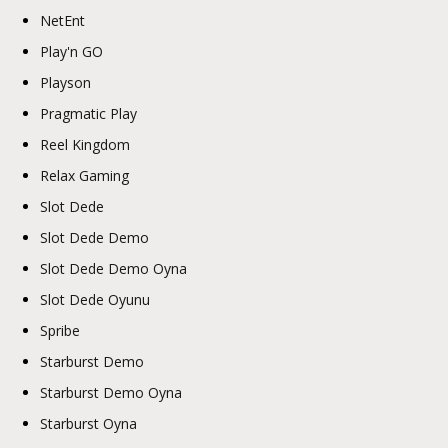
NetEnt
Play'n GO
Playson
Pragmatic Play
Reel Kingdom
Relax Gaming
Slot Dede
Slot Dede Demo
Slot Dede Demo Oyna
Slot Dede Oyunu
Spribe
Starburst Demo
Starburst Demo Oyna
Starburst Oyna