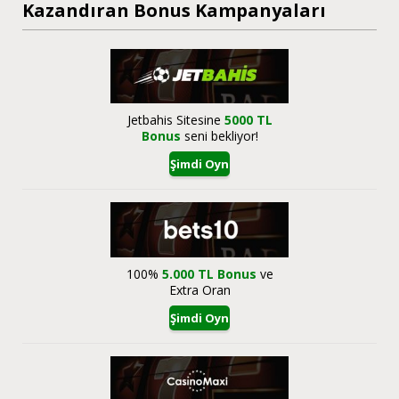
Kazandıran Bonus Kampanyaları
Jetbahis Sitesine
5000 TL
Bonus
seni bekliyor!
Şimdi Oyna!
100%
5.000 TL Bonus
ve
Extra Oran
Şimdi Oyna!