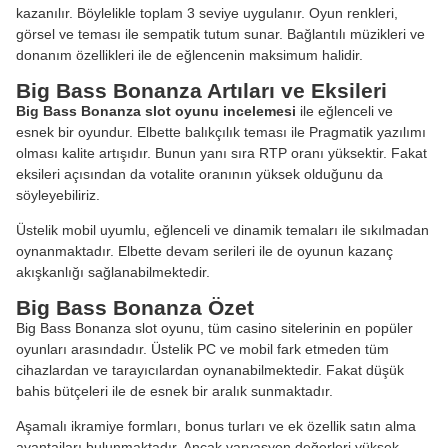
kazanılır. Böylelikle toplam 3 seviye uygulanır. Oyun renkleri,
görsel ve teması ile sempatik tutum sunar. Bağlantılı müzikleri ve
donanım özellikleri ile de eğlencenin maksimum halidir.
Big Bass Bonanza Artıları ve Eksileri
Big Bass Bonanza slot oyunu incelemesi
ile eğlenceli ve
esnek bir oyundur. Elbette balıkçılık teması ile Pragmatik yazılımı
olması kalite artışıdır. Bunun yanı sıra RTP oranı yüksektir. Fakat
eksileri açısından da votalite oranının yüksek olduğunu da
söyleyebiliriz.
Üstelik mobil uyumlu, eğlenceli ve dinamik temaları ile sıkılmadan
oynanmaktadır. Elbette devam serileri ile de oyunun kazanç
akışkanlığı sağlanabilmektedir.
Big Bass Bonanza Özet
Big Bass Bonanza slot oyunu, tüm casino sitelerinin en popüler
oyunları arasındadır. Üstelik PC ve mobil fark etmeden tüm
cihazlardan ve tarayıcılardan oynanabilmektedir. Fakat düşük
bahis bütçeleri ile de esnek bir aralık sunmaktadır.
Aşamalı ikramiye formları, bonus turları ve ek özellik satın alma
avantajları bulunmaktadır. Ancak varyasyon değerleri yüksek