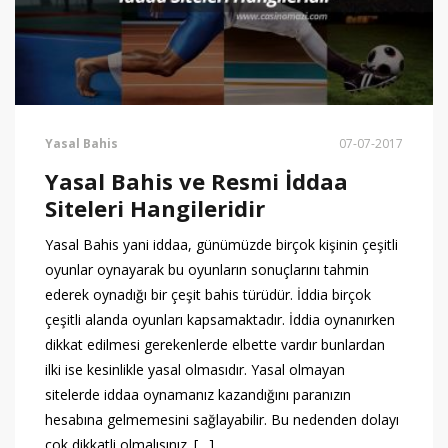
Yasal Bahis
07-07-2017
Yasal Bahis ve Resmi İddaa
Siteleri Hangileridir
Yasal Bahis yani iddaa, günümüzde birçok kişinin çeşitli
oyunlar oynayarak bu oyunların sonuçlarını tahmin
ederek oynadığı bir çeşit bahis türüdür. İddia birçok
çeşitli alanda oyunları kapsamaktadır. İddia oynanırken
dikkat edilmesi gerekenlerde elbette vardır bunlardan
ilki ise kesinlikle yasal olmasıdır. Yasal olmayan
sitelerde iddaa oynamanız kazandığını paranızın
hesabına gelmemesini sağlayabilir. Bu nedenden dolayı
çok dikkatli olmalısınız. […]