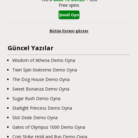
Free spins
Şimdi Oyna!
Bütün listeyi göster
Güncel Yazılar
Wisdom of Athena Demo Oyna
Twin Spin Xxxtreme Demo Oyna
The Dog House Demo Oyna
Sweet Bonanza Demo Oyna
Sugar Rush Demo Oyna
Starlight Princess Demo Oyna
Slot Dede Demo Oyna
Gates of Olympus 1000 Demo Oyna
Coin Strike Hold and Run Demo Oyna