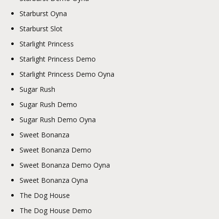
Starburst Oyna
Starburst Slot
Starlight Princess
Starlight Princess Demo
Starlight Princess Demo Oyna
Sugar Rush
Sugar Rush Demo
Sugar Rush Demo Oyna
Sweet Bonanza
Sweet Bonanza Demo
Sweet Bonanza Demo Oyna
Sweet Bonanza Oyna
The Dog House
The Dog House Demo