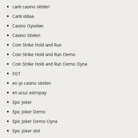
canlı casino siteleri
Canlı iddaa
Casino Oyunları
Casino Siteleri
Coin Strike Hold and Run
Coin Strike Hold and Run Demo
Coin Strike Hold and Run Demo Oyna
EGT
en iyi casino siteleri
en ucuz astropay
Epic Joker
Epic Joker Demo
Epic Joker Demo Oyna
Epic Joker slot