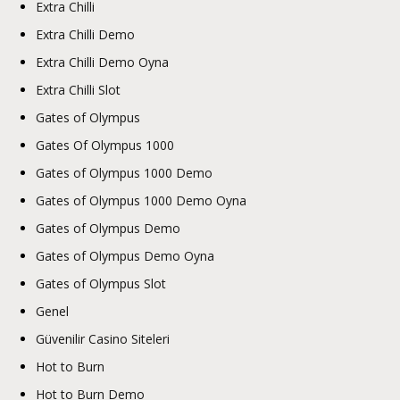
Extra Chilli
Extra Chilli Demo
Extra Chilli Demo Oyna
Extra Chilli Slot
Gates of Olympus
Gates Of Olympus 1000
Gates of Olympus 1000 Demo
Gates of Olympus 1000 Demo Oyna
Gates of Olympus Demo
Gates of Olympus Demo Oyna
Gates of Olympus Slot
Genel
Güvenilir Casino Siteleri
Hot to Burn
Hot to Burn Demo