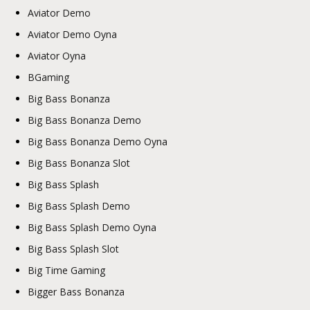
Aviator Demo
Aviator Demo Oyna
Aviator Oyna
BGaming
Big Bass Bonanza
Big Bass Bonanza Demo
Big Bass Bonanza Demo Oyna
Big Bass Bonanza Slot
Big Bass Splash
Big Bass Splash Demo
Big Bass Splash Demo Oyna
Big Bass Splash Slot
Big Time Gaming
Bigger Bass Bonanza