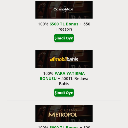
100%
6500 TL Bonus
+ 650
Freespin
Şimdi Oyna!
100%
PARA YATIRMA
BONUSU
+ 500TL Bedava
Bahis
Şimdi Oyna!
100%
8000 TL Bonus
+ 800