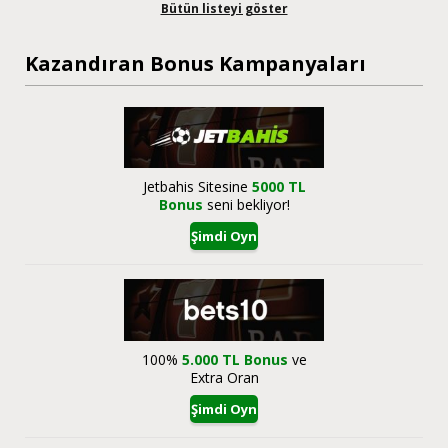
Bütün listeyi göster
Kazandıran Bonus Kampanyaları
Jetbahis Sitesine
5000 TL
Bonus
seni bekliyor!
Şimdi Oyna!
100%
5.000 TL Bonus
ve
Extra Oran
Şimdi Oyna!