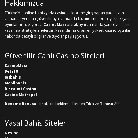
Hakkımızda
Türkiye’de online bahis yada casino sektörüne giriş yapan yada uzun
zamandır yer alan güvenilir aynı zamanda kazandırma oranı yüksek şans
oyunlarını inceliyoruz.
CasinoMazi
olarak aynı zamanda şans oyunlarına
kazanma stratejileri nelerdir, kazandırma oranı en yüksek casino oyunları
hakkında detaylı bilgiler ve tüyolar paylaşıyoruz.
Güvenilir Canlı Casino Siteleri
CasinoMaxi
Bets10
Jetbahis
Mobilbahis
Discount Casino
Casino Metropol
Deneme Bonusu
almak için bekleme. Hemen Tıkla ve Bonusu AL!
Yasal Bahis Siteleri
Nesine