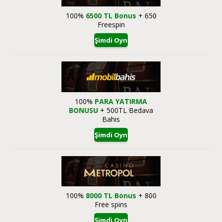
100%
6500 TL Bonus
+ 650
Freespin
Şimdi Oyna!
100%
PARA YATIRMA
BONUSU
+ 500TL Bedava
Bahis
Şimdi Oyna!
100%
8000 TL Bonus
+ 800
Free spins
Şimdi Oyna!