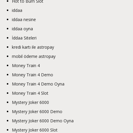
Hot to Burn Slot
iddaa
iddaa nesine
iddaa oyna
İddaa Siteleri
kredi kartı ile astropay
mobil ödeme astropay
Money Train 4
Money Train 4 Demo
Money Train 4 Demo Oyna
Money Train 4 Slot
Mystery Joker 6000
Mystery Joker 6000 Demo
Mystery Joker 6000 Demo Oyna
Mystery Joker 6000 Slot