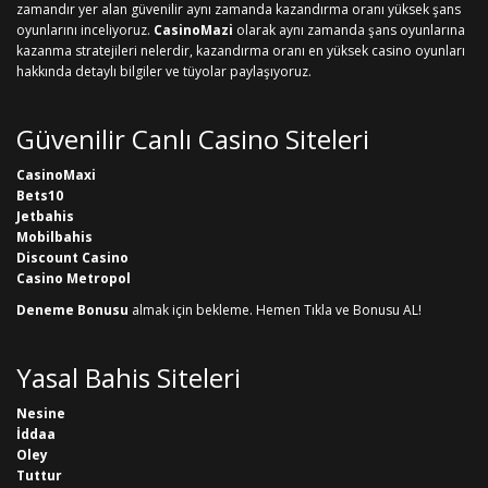
zamandır yer alan güvenilir aynı zamanda kazandırma oranı yüksek şans
oyunlarını inceliyoruz.
CasinoMazi
olarak aynı zamanda şans oyunlarına
kazanma stratejileri nelerdir, kazandırma oranı en yüksek casino oyunları
hakkında detaylı bilgiler ve tüyolar paylaşıyoruz.
Güvenilir Canlı Casino Siteleri
CasinoMaxi
Bets10
Jetbahis
Mobilbahis
Discount Casino
Casino Metropol
Deneme Bonusu
almak için bekleme. Hemen Tıkla ve Bonusu AL!
Yasal Bahis Siteleri
Nesine
İddaa
Oley
Tuttur