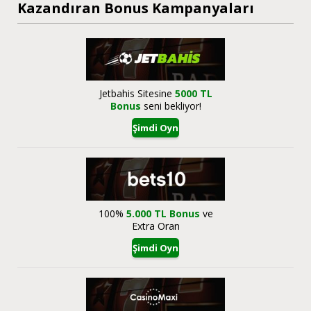
Kazandıran Bonus Kampanyaları
Jetbahis Sitesine
5000 TL
Bonus
seni bekliyor!
Şimdi Oyna!
100%
5.000 TL Bonus
ve
Extra Oran
Şimdi Oyna!