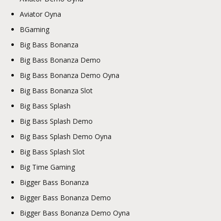
Aviator Oyna
BGaming
Big Bass Bonanza
Big Bass Bonanza Demo
Big Bass Bonanza Demo Oyna
Big Bass Bonanza Slot
Big Bass Splash
Big Bass Splash Demo
Big Bass Splash Demo Oyna
Big Bass Splash Slot
Big Time Gaming
Bigger Bass Bonanza
Bigger Bass Bonanza Demo
Bigger Bass Bonanza Demo Oyna