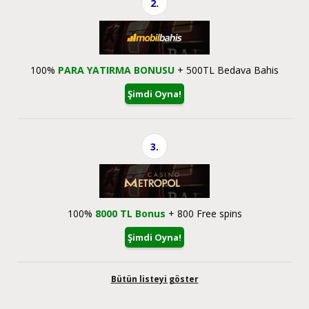
2.
100%
PARA YATIRMA BONUSU
+ 500TL Bedava Bahis
Şimdi Oyna!
3.
100%
8000 TL Bonus
+ 800 Free spins
Şimdi Oyna!
Bütün listeyi göster