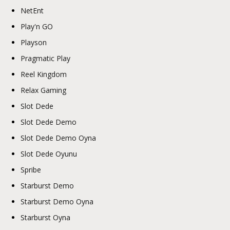
NetEnt
Play'n GO
Playson
Pragmatic Play
Reel Kingdom
Relax Gaming
Slot Dede
Slot Dede Demo
Slot Dede Demo Oyna
Slot Dede Oyunu
Spribe
Starburst Demo
Starburst Demo Oyna
Starburst Oyna