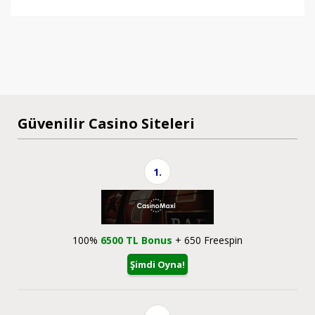
Güvenilir Casino Siteleri
1.
100%
6500 TL Bonus
+ 650 Freespin
Şimdi Oyna!