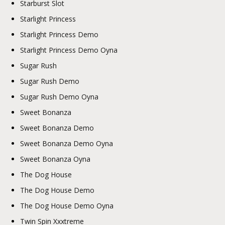
Starburst Slot
Starlight Princess
Starlight Princess Demo
Starlight Princess Demo Oyna
Sugar Rush
Sugar Rush Demo
Sugar Rush Demo Oyna
Sweet Bonanza
Sweet Bonanza Demo
Sweet Bonanza Demo Oyna
Sweet Bonanza Oyna
The Dog House
The Dog House Demo
The Dog House Demo Oyna
Twin Spin Xxxtreme