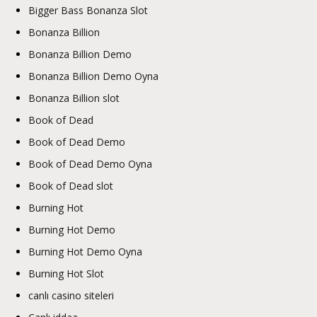
Bigger Bass Bonanza Slot
Bonanza Billion
Bonanza Billion Demo
Bonanza Billion Demo Oyna
Bonanza Billion slot
Book of Dead
Book of Dead Demo
Book of Dead Demo Oyna
Book of Dead slot
Burning Hot
Burning Hot Demo
Burning Hot Demo Oyna
Burning Hot Slot
canlı casino siteleri