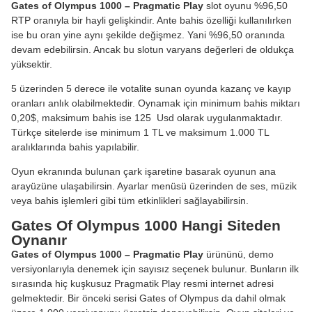
Gates of Olympus 1000 – Pragmatic Play
slot oyunu %96,50
RTP oranıyla bir hayli gelişkindir. Ante bahis özelliği kullanılırken
ise bu oran yine aynı şekilde değişmez. Yani %96,50 oranında
devam edebilirsin. Ancak bu slotun varyans değerleri de oldukça
yüksektir.
5 üzerinden 5 derece ile votalite sunan oyunda kazanç ve kayıp
oranları anlık olabilmektedir. Oynamak için minimum bahis miktarı
0,20$, maksimum bahis ise 125 Usd olarak uygulanmaktadır.
Türkçe sitelerde ise minimum 1 TL ve maksimum 1.000 TL
aralıklarında bahis yapılabilir.
Oyun ekranında bulunan çark işaretine basarak oyunun ana
arayüzüne ulaşabilirsin. Ayarlar menüsü üzerinden de ses, müzik
veya bahis işlemleri gibi tüm etkinlikleri sağlayabilirsin.
Gates Of Olympus 1000 Hangi Siteden
Oynanır
Gates of Olympus 1000 – Pragmatic Play
ürününü, demo
versiyonlarıyla denemek için sayısız seçenek bulunur. Bunların ilk
sırasında hiç kuşkusuz Pragmatik Play resmi internet adresi
gelmektedir. Bir önceki serisi Gates of Olympus da dahil olmak