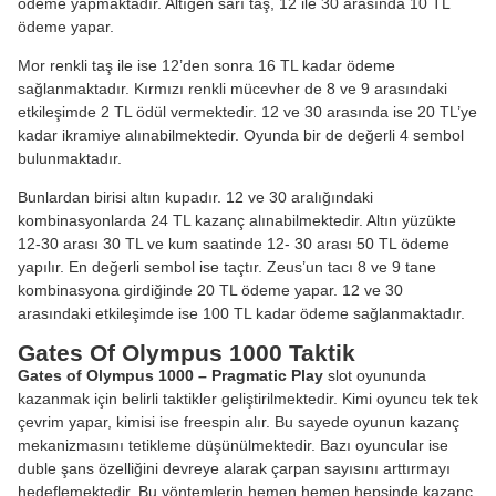
ödeme yapmaktadır. Altıgen sarı taş, 12 ile 30 arasında 10 TL
ödeme yapar.
Mor renkli taş ile ise 12’den sonra 16 TL kadar ödeme
sağlanmaktadır. Kırmızı renkli mücevher de 8 ve 9 arasındaki
etkileşimde 2 TL ödül vermektedir. 12 ve 30 arasında ise 20 TL’ye
kadar ikramiye alınabilmektedir. Oyunda bir de değerli 4 sembol
bulunmaktadır.
Bunlardan birisi altın kupadır. 12 ve 30 aralığındaki
kombinasyonlarda 24 TL kazanç alınabilmektedir. Altın yüzükte
12-30 arası 30 TL ve kum saatinde 12- 30 arası 50 TL ödeme
yapılır. En değerli sembol ise taçtır. Zeus’un tacı 8 ve 9 tane
kombinasyona girdiğinde 20 TL ödeme yapar. 12 ve 30
arasındaki etkileşimde ise 100 TL kadar ödeme sağlanmaktadır.
Gates Of Olympus 1000 Taktik
Gates of Olympus 1000 – Pragmatic Play
slot oyununda
kazanmak için belirli taktikler geliştirilmektedir. Kimi oyuncu tek tek
çevrim yapar, kimisi ise freespin alır. Bu sayede oyunun kazanç
mekanizmasını tetikleme düşünülmektedir. Bazı oyuncular ise
duble şans özelliğini devreye alarak çarpan sayısını arttırmayı
hedeflemektedir. Bu yöntemlerin hemen hemen hepsinde kazanç