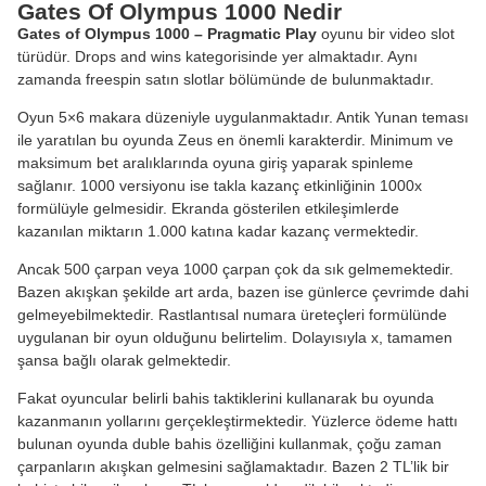
Gates Of Olympus 1000 Nedir
Gates of Olympus 1000 – Pragmatic Play
oyunu bir video slot
türüdür. Drops and wins kategorisinde yer almaktadır. Aynı
zamanda freespin satın slotlar bölümünde de bulunmaktadır.
Oyun 5×6 makara düzeniyle uygulanmaktadır. Antik Yunan teması
ile yaratılan bu oyunda Zeus en önemli karakterdir. Minimum ve
maksimum bet aralıklarında oyuna giriş yaparak spinleme
sağlanır. 1000 versiyonu ise takla kazanç etkinliğinin 1000x
formülüyle gelmesidir. Ekranda gösterilen etkileşimlerde
kazanılan miktarın 1.000 katına kadar kazanç vermektedir.
Ancak 500 çarpan veya 1000 çarpan çok da sık gelmemektedir.
Bazen akışkan şekilde art arda, bazen ise günlerce çevrimde dahi
gelmeyebilmektedir. Rastlantısal numara üreteçleri formülünde
uygulanan bir oyun olduğunu belirtelim. Dolayısıyla x, tamamen
şansa bağlı olarak gelmektedir.
Fakat oyuncular belirli bahis taktiklerini kullanarak bu oyunda
kazanmanın yollarını gerçekleştirmektedir. Yüzlerce ödeme hattı
bulunan oyunda duble bahis özelliğini kullanmak, çoğu zaman
çarpanların akışkan gelmesini sağlamaktadır. Bazen 2 TL’lik bir