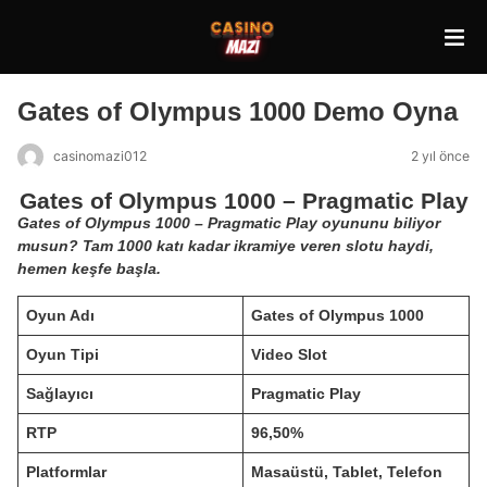
Gates of Olympus 1000 Demo Oyna
casinomazi012
2 yıl önce
Gates of Olympus 1000 – Pragmatic Play
Gates of Olympus 1000 – Pragmatic Play oyununu biliyor
musun? Tam 1000 katı kadar ikramiye veren slotu haydi,
hemen keşfe başla.
Oyun Adı
Gates of Olympus 1000
Oyun Tipi
Video Slot
Sağlayıcı
Pragmatic Play
RTP
96,50%
Platformlar
Masaüstü, Tablet, Telefon