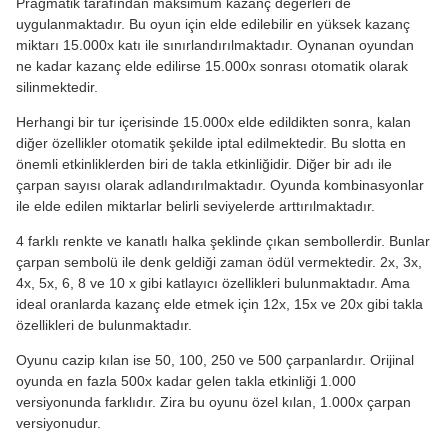
Pragmatik tarafından maksimum kazanç değerleri de
uygulanmaktadır. Bu oyun için elde edilebilir en yüksek kazanç
miktarı 15.000x katı ile sınırlandırılmaktadır. Oynanan oyundan
ne kadar kazanç elde edilirse 15.000x sonrası otomatik olarak
silinmektedir.
Herhangi bir tur içerisinde 15.000x elde edildikten sonra, kalan
diğer özellikler otomatik şekilde iptal edilmektedir. Bu slotta en
önemli etkinliklerden biri de takla etkinliğidir. Diğer bir adı ile
çarpan sayısı olarak adlandırılmaktadır. Oyunda kombinasyonlar
ile elde edilen miktarlar belirli seviyelerde arttırılmaktadır.
4 farklı renkte ve kanatlı halka şeklinde çıkan sembollerdir. Bunlar
çarpan sembolü ile denk geldiği zaman ödül vermektedir. 2x, 3x,
4x, 5x, 6, 8 ve 10 x gibi katlayıcı özellikleri bulunmaktadır. Ama
ideal oranlarda kazanç elde etmek için 12x, 15x ve 20x gibi takla
özellikleri de bulunmaktadır.
Oyunu cazip kılan ise 50, 100, 250 ve 500 çarpanlardır. Orijinal
oyunda en fazla 500x kadar gelen takla etkinliği 1.000
versiyonunda farklıdır. Zira bu oyunu özel kılan, 1.000x çarpan
versiyonudur.