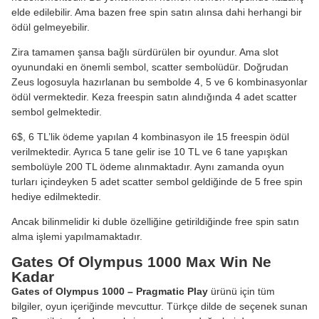
elde edilebilir. Ama bazen free spin satın alınsa dahi herhangi bir
ödül gelmeyebilir.
Zira tamamen şansa bağlı sürdürülen bir oyundur. Ama slot
oyunundaki en önemli sembol, scatter sembolüdür. Doğrudan
Zeus logosuyla hazırlanan bu sembolde 4, 5 ve 6 kombinasyonlar
ödül vermektedir. Keza freespin satın alındığında 4 adet scatter
sembol gelmektedir.
6$, 6 TL’lik ödeme yapılan 4 kombinasyon ile 15 freespin ödül
verilmektedir. Ayrıca 5 tane gelir ise 10 TL ve 6 tane yapışkan
sembolüyle 200 TL ödeme alınmaktadır. Aynı zamanda oyun
turları içindeyken 5 adet scatter sembol geldiğinde de 5 free spin
hediye edilmektedir.
Ancak bilinmelidir ki duble özelliğine getirildiğinde free spin satın
alma işlemi yapılmamaktadır.
Gates Of Olympus 1000 Max Win Ne
Kadar
Gates of Olympus 1000 – Pragmatic Play
ürünü için tüm
bilgiler, oyun içeriğinde mevcuttur. Türkçe dilde de seçenek sunan