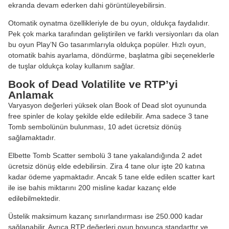
ekranda devam ederken dahi görüntüleyebilirsin.
Otomatik oynatma özellikleriyle de bu oyun, oldukça faydalıdır.
Pek çok marka tarafından geliştirilen ve farklı versiyonları da olan
bu oyun Play’N Go tasarımlarıyla oldukça popüler. Hızlı oyun,
otomatik bahis ayarlama, döndürme, başlatma gibi seçeneklerle
de tuşlar oldukça kolay kullanım sağlar.
Book of Dead Volatilite ve RTP’yi
Anlamak
Varyasyon değerleri yüksek olan Book of Dead slot oyununda
free spinler de kolay şekilde elde edilebilir. Ama sadece 3 tane
Tomb sembolünün bulunması, 10 adet ücretsiz dönüş
sağlamaktadır.
Elbette Tomb Scatter sembolü 3 tane yakalandığında 2 adet
ücretsiz dönüş elde edebilirsin. Zira 4 tane olur işte 20 katına
kadar ödeme yapmaktadır. Ancak 5 tane elde edilen scatter kart
ile ise bahis miktarını 200 misline kadar kazanç elde
edilebilmektedir.
Üstelik maksimum kazanç sınırlandırması ise 250.000 kadar
sağlanabilir. Ayrıca RTP değerleri oyun boyunca standarttır ve