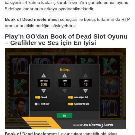
bakiyesini 4 katına kadar çıkarabilirsin. Zira gamble bonus oyunu,
5 defaya kadar arka arkaya oynanabilmektedir.
Book of Dead incelenmesi
sonuçları ile bonus turlarının da RTP
oranlarını etkilemediğini söyleyebiliriz.
Play’n GO’dan Book of Dead Slot Oyunu
– Grafikler ve Ses için En İyisi
Book of Dead incelenmesi
, oyunculara yapabilir oldukları