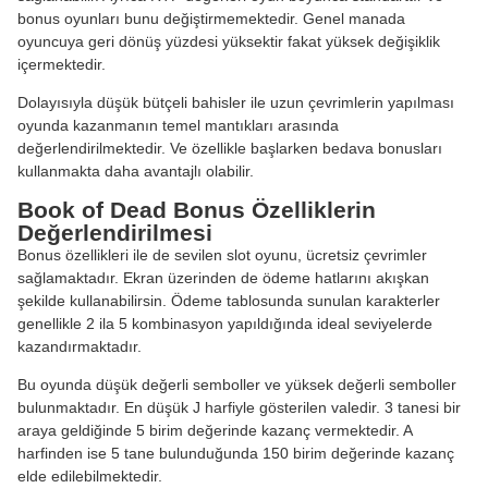
bonus oyunları bunu değiştirmemektedir. Genel manada
oyuncuya geri dönüş yüzdesi yüksektir fakat yüksek değişiklik
içermektedir.
Dolayısıyla düşük bütçeli bahisler ile uzun çevrimlerin yapılması
oyunda kazanmanın temel mantıkları arasında
değerlendirilmektedir. Ve özellikle başlarken bedava bonusları
kullanmakta daha avantajlı olabilir.
Book of Dead Bonus Özelliklerin
Değerlendirilmesi
Bonus özellikleri ile de sevilen slot oyunu, ücretsiz çevrimler
sağlamaktadır. Ekran üzerinden de ödeme hatlarını akışkan
şekilde kullanabilirsin. Ödeme tablosunda sunulan karakterler
genellikle 2 ila 5 kombinasyon yapıldığında ideal seviyelerde
kazandırmaktadır.
Bu oyunda düşük değerli semboller ve yüksek değerli semboller
bulunmaktadır. En düşük J harfiyle gösterilen valedir. 3 tanesi bir
araya geldiğinde 5 birim değerinde kazanç vermektedir. A
harfinden ise 5 tane bulunduğunda 150 birim değerinde kazanç
elde edilebilmektedir.