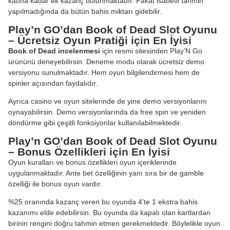
katına kadar ek kazanç bulunmaktadır. Fakat isabetli tahmin
yapılmadığında da bütün bahis miktarı gidebilir.
Play’n GO’dan Book of Dead Slot Oyunu
– Ücretsiz Oyun Pratiği için En İyisi
Book of Dead incelenmesi
için resmi sitesinden Play’N Go
ürününü deneyebilirsin. Deneme modu olarak ücretsiz demo
versiyonu sunulmaktadır. Hem oyun bilgilendirmesi hem de
spinler açısından faydalıdır.
Ayrıca casino ve oyun sitelerinde de yine demo versiyonlarını
oynayabilirsin. Demo versiyonlarında da free spin ve yeniden
döndürme gibi çeşitli fonksiyonlar kullanılabilmektedir.
Play’n GO’dan Book of Dead Slot Oyunu
– Bonus Özellikleri için En İyisi
Oyun kuralları ve bonus özellikleri oyun içeriklerinde
uygulanmaktadır. Ante bet özelliğinin yanı sıra bir de gamble
özelliği ile bonus oyun vardır.
%25 oranında kazanç veren bu oyunda 4’te 1 ekstra bahis
kazanımı elde edebilirsin. Bu oyunda da kapalı olan kartlardan
birinin rengini doğru tahmin etmen gerekmektedir. Böylelikle oyun