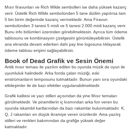
Mısır firavunları ve Rich Wilde sembolleri ise daha yüksek kazanç
verir. Üstelik Rich Wilde sembolünden 5 tane dizilim yapılırsa tam
5 bin birim değerinde kazanç vermektedir. Ama Firavun
sembolünden 3 tanesi 5 misli ve 5 tanesi 2.000 misli kazanç verir.
Bunu info bölümleri üzerinden görebilmektesin. Ayrıca tüm ödeme
tablosunu ve kombinasyon çizelgesini görüntüleyebilirsin. Üstelik
ana ekranda devam ederken dahi pay line logosuna tıklayarak
ödeme tablosu erişimi sağlayabilirsin.
Book of Dead Grafik ve Sesin Önemi
Antik mısır teması ile yazılım edilen bu oyunda müzik de oyun ile
uyumluluk halindedir. Arka fonda çalan müziği, eski
enstrümanların temposunu tutmaktadır. Bunun yanı sıra oyundaki
etkileşimler ile de bazı efektler uygulanabilmektedir.
Grafik kalitesi ve yazı stilleri açısından da yine Mısır temaları
görülmektedir. Ve piramitlerin iç kısmından arka fon veren bu
oyunda iskambil kartlarından da bazı rakamlar bulunmaktadır. K,
Q, J rakamları en düşük ikramiye veren ürünlerdir. Ama yazılış
stilleri ve renkleri bakımından da grafiğe yüksek değer
katmaktadır.