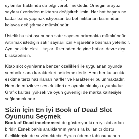
eylemler hakkında da bilgi verebilmektedir. Örneğin arayüz
sayfası üzerinden miktarını değiştirebilirsin. Her hat başına ne
kadar bahis yapmak istiyorsan bu bet miktarları kısmından
kolayca değiştirmek mümkündür.
Üstelik bu slot oyununda satır sayısını artırmakta mümkündür.
Artırmak istediğin satır sayıları için + işaretine basman yeterlidir.
Aynı şekilde eksi – tuşları üzerinden de yine hatları devre dışı
bırakabilirsin.
Kitap slot oyunlarına benzer özellikleri ile uygulanan oyunda
semboller ana karakterleri belirlemektedir. Hem her kutucukta
eskitme tarzı hazırlanan harfler ve karakterler bulunmaktadır.
Hem de müzik ve ses efektleri de oyunla oldukça uyumludur.
Grafik kalitesi yüksek ve oyun güvenliği de marka kalitesiyle
sağlanmaktadır.
Sizin İçin En İyi Book of Dead Slot
Oyununu Seçmek
Book of Dead incelenmesi
de gösteriyor ki en iyi slotlardan
biridir. Esnek bahis aralıklarının yanı sıra kullanıcı dostu
özellikleriyle de sevilmektedir. Ayrıca ödeme tablosunu ana