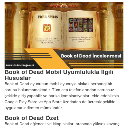
Book of Dead Mobil Uyumlulukla İlgili
Hususlar
Book of Dead oyununun mobil oyunuyla alakalı herhangi bir
sorunu bulunmamaktadır. Tüm cep telefonlarından sorunsuz
şekilde giriş yapabilir ve harika kombinasyonları elde edebilirsin.
Google Play Store ve App Store üzerinden de ücretsiz şekilde
uygulama indirmen mümkündür.
Book of Dead Özet
Book of Dead eğlenceli ve kitap slotları arasında yüksek kazanç