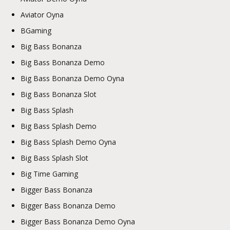
Aviator Oyna
BGaming
Big Bass Bonanza
Big Bass Bonanza Demo
Big Bass Bonanza Demo Oyna
Big Bass Bonanza Slot
Big Bass Splash
Big Bass Splash Demo
Big Bass Splash Demo Oyna
Big Bass Splash Slot
Big Time Gaming
Bigger Bass Bonanza
Bigger Bass Bonanza Demo
Bigger Bass Bonanza Demo Oyna