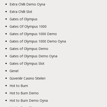
Extra Chilli Demo Oyna
Extra Chilli Slot
Gates of Olympus
Gates Of Olympus 1000
Gates of Olympus 1000 Demo
Gates of Olympus 1000 Demo Oyna
Gates of Olympus Demo
Gates of Olympus Demo Oyna
Gates of Olympus Slot
Genel
Güvenilir Casino Siteleri
Hot to Burn
Hot to Burn Demo
Hot to Burn Demo Oyna