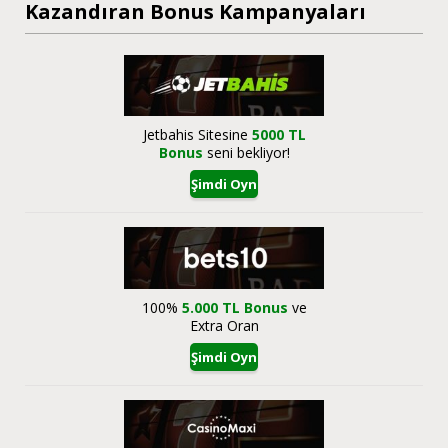
Kazandıran Bonus Kampanyaları
Jetbahis Sitesine
5000 TL
Bonus
seni bekliyor!
Şimdi Oyna!
100%
5.000 TL Bonus
ve
Extra Oran
Şimdi Oyna!