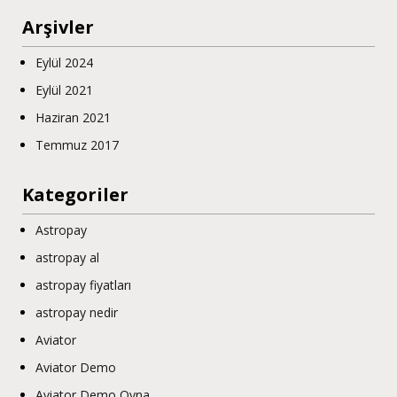
Arşivler
Eylül 2024
Eylül 2021
Haziran 2021
Temmuz 2017
Kategoriler
Astropay
astropay al
astropay fiyatları
astropay nedir
Aviator
Aviator Demo
Aviator Demo Oyna