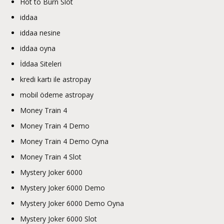
Hot to Burn Slot
iddaa
iddaa nesine
iddaa oyna
İddaa Siteleri
kredi kartı ile astropay
mobil ödeme astropay
Money Train 4
Money Train 4 Demo
Money Train 4 Demo Oyna
Money Train 4 Slot
Mystery Joker 6000
Mystery Joker 6000 Demo
Mystery Joker 6000 Demo Oyna
Mystery Joker 6000 Slot