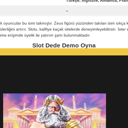
Türkçe, İngilizce, Almanca, Fra
–
k oyuncular bu ismi takmıştır. Zeus figürü yüzünden takılan isim sıkça k
lerliğini artırır. Slotu, kalifiye kaçak sitelerde deneyimleyebilirsin. İste
üme erişimde üyelik ile yatırım şartı bulunmaktadır.
Slot Dede Demo Oyna