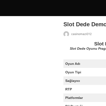
Slot Dede Dem
casinomazi012
Slot
Slot Dede Oyunu Pragma
Oyun Adı
Oyun Tipi
Sağlayıcı
RTP
Platformlar