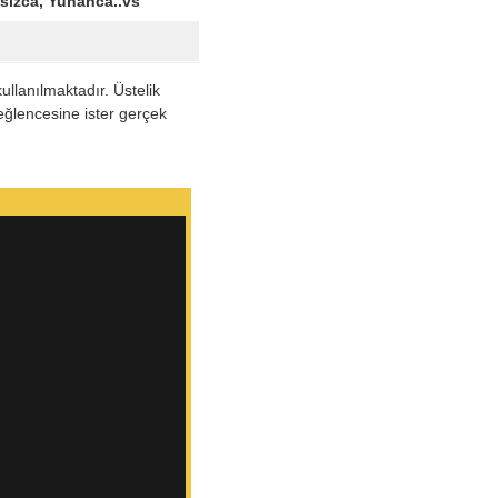
nsızca, Yunanca..vs
ullanılmaktadır. Üstelik
r eğlencesine ister gerçek