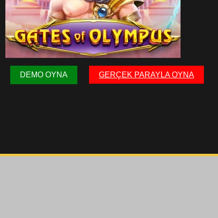
DEMO OYNA
GERÇEK PARAYLA OYNA