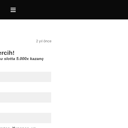
2 yıl önce
rcih!
bu slotta 5.000x kazanç