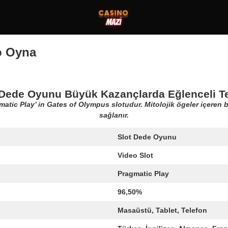
o Oyna
 Dede Oyunu
Büyük Kazançlarda Eğlenceli Te
tic Play’ in Gates of Olympus slotudur. Mitolojik ögeler içeren 
sağlanır.
Slot Dede Oyunu
Video Slot
Pragmatic Play
96,50%
Masaüstü, Tablet, Telefon