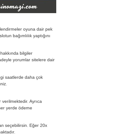
rlendirmeler oyuna dair pek
slotun bağımlılık yaptığını
hakkında bilgiler
fadeyle yorumlar sitelere dair
ngi saatlerde daha çok
niz.
 verilmektedir. Ayrıca
r her yerde ödeme
n seçebilirsin. Eğer 20x
aktadır.