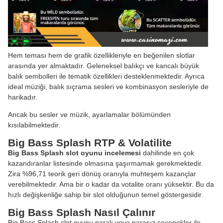
Hem teması hem de grafik özellikleriyle en beğenilen slotlar
arasında yer almaktadır. Geleneksel balıkçı ve kancalı büyük
balık sembolleri ile tematik özellikleri desteklenmektedir. Ayrıca
ideal müziği, balık sıçrama sesleri ve kombinasyon sesleriyle de
harikadır.
Ancak bu sesler ve müzik, ayarlamalar bölümünden
kısılabilmektedir.
Big Bass Splash RTP & Volatilite
Big Bass Splash slot oyunu incelemesi
dahilinde en çok
kazandıranlar listesinde olmasına şaşırmamak gerekmektedir.
Zira %96,71 teorik geri dönüş oranıyla muhteşem kazançlar
verebilmektedir. Ama bir o kadar da votalite oranı yüksektir. Bu da
hızlı değişkenliğe sahip bir slot olduğunun temel göstergesidir.
Big Bass Splash Nasıl Çalınır
Big Bass Splash slot oyunu paralı veya parasız seçenekler ile