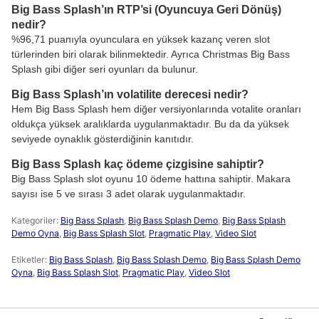
Big Bass Splash’ın RTP’si (Oyuncuya Geri Dönüş)
nedir?
%96,71 puanıyla oyunculara en yüksek kazanç veren slot
türlerinden biri olarak bilinmektedir. Ayrıca Christmas Big Bass
Splash gibi diğer seri oyunları da bulunur.
Big Bass Splash’ın volatilite derecesi nedir?
Hem Big Bass Splash hem diğer versiyonlarında votalite oranları
oldukça yüksek aralıklarda uygulanmaktadır. Bu da da yüksek
seviyede oynaklık gösterdiğinin kanıtıdır.
Big Bass Splash kaç ödeme çizgisine sahiptir?
Big Bass Splash slot oyunu 10 ödeme hattına sahiptir. Makara
sayısı ise 5 ve sırası 3 adet olarak uygulanmaktadır.
Kategoriler:
Big Bass Splash
,
Big Bass Splash Demo
,
Big Bass Splash
Demo Oyna
,
Big Bass Splash Slot
,
Pragmatic Play
,
Video Slot
Etiketler:
Big Bass Splash
,
Big Bass Splash Demo
,
Big Bass Splash Demo
Oyna
,
Big Bass Splash Slot
,
Pragmatic Play
,
Video Slot