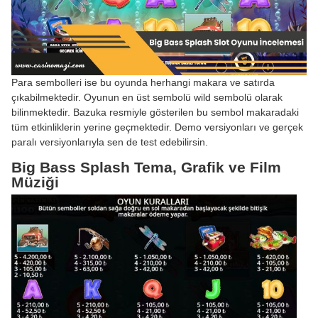
Para sembolleri ise bu oyunda herhangi makara ve satırda
çıkabilmektedir. Oyunun en üst sembolü wild sembolü olarak
bilinmektedir. Bazuka resmiyle gösterilen bu sembol makaradaki
tüm etkinliklerin yerine geçmektedir. Demo versiyonları ve gerçek
paralı versiyonlarıyla sen de test edebilirsin.
Big Bass Splash Tema, Grafik ve Film
Müziği