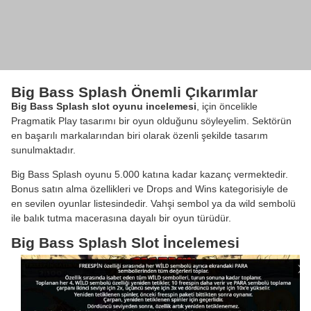
Big Bass Splash Önemli Çıkarımlar
Big Bass Splash slot oyunu incelemesi
, için öncelikle
Pragmatik Play tasarımı bir oyun olduğunu söyleyelim. Sektörün
en başarılı markalarından biri olarak özenli şekilde tasarım
sunulmaktadır.
Big Bass Splash oyunu 5.000 katına kadar kazanç vermektedir.
Bonus satın alma özellikleri ve Drops and Wins kategorisiyle de
en sevilen oyunlar listesindedir. Vahşi sembol ya da wild sembolü
ile balık tutma macerasına dayalı bir oyun türüdür.
Big Bass Splash Slot İncelemesi